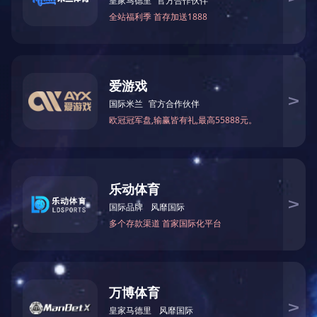
新联公司参展于6号展馆