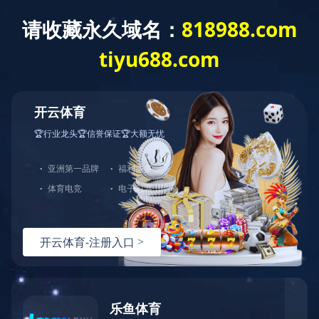
星空官网首页入口
星空官网首页入口
-
印刷百科
-
动态资讯
< 返回列表
新联美术印刷公司参展国际文博会
日期：2024-12-07
编辑：星空官网星空官网首页入口入口-星空(中国)
阅读量：
文博会开幕了，新联美术印刷厂继去年后再次参展，通过这
次参展，我们新联人更专业、专注、高质量为广大客户服
务。